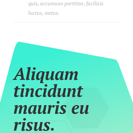
quis, accumsan porttitor, facilisis
luctus, metus.
Aliquam
tincidunt
mauris eu
risus.