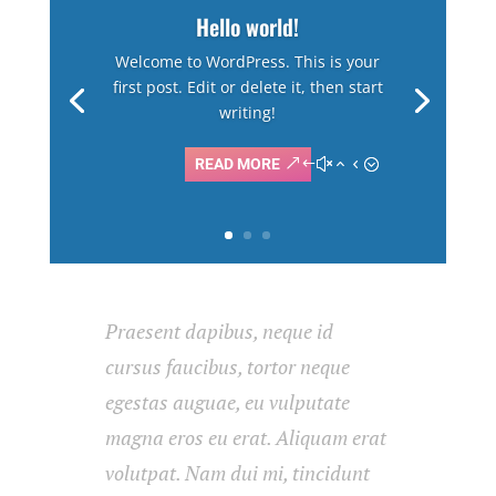
Hello world!
Welcome to WordPress. This is your
first post. Edit or delete it, then start
writing!
READ MORE
Praesent dapibus, neque id
cursus faucibus, tortor neque
egestas auguae, eu vulputate
magna eros eu erat. Aliquam erat
volutpat. Nam dui mi, tincidunt