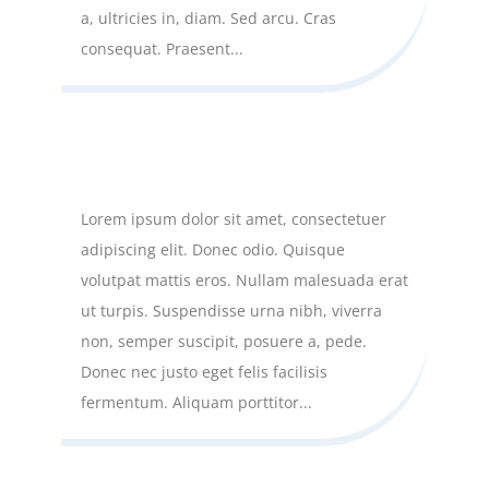
a, ultricies in, diam. Sed arcu. Cras
consequat. Praesent...
Fusce pellentesque suscipit nibh.
by
DiviGear
|
Nov 16, 2018
Lorem ipsum dolor sit amet, consectetuer
adipiscing elit. Donec odio. Quisque
volutpat mattis eros. Nullam malesuada erat
ut turpis. Suspendisse urna nibh, viverra
non, semper suscipit, posuere a, pede.
Donec nec justo eget felis facilisis
fermentum. Aliquam porttitor...