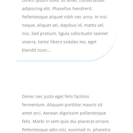
Lorem ipsum dolor sit amet, consectetuer
adipiscing elit. Phasellus hendrerit.
Pellentesque aliquet nibh nec urna. In nisi
neque, aliquet vel, dapibus id, mattis vel,
nisi. Sed pretium, ligula sollicitudin laoreet
viverra, tortor libero sodales leo, eget
blandit nunc...
Integer vitae libero ac risus egestas placerat.
by
DiviGear
|
Nov 16, 2018
Donec nec justo eget felis facilisis
fermentum. Aliquam porttitor mauris sit
amet orci. Aenean dignissim pellentesque
felis. Morbi in sem quis dui placerat ornare.
Pellentesque odio nisi, euismod in, pharetra