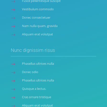
Fusce pellentesque suscipit
$
Vestibulum commodo
$
Donec consectetuer
$
Nam nulla quam, gravida
$
Aliquam erat volutpat
$
Nunc dignissim risus
Phasellus ultrices nulla
$
Donec odio
$
Phasellus ultrices nulla
$
Quisque a lectus.
$
Cras ornare tristique
$
Aliquam erat volutpat
$