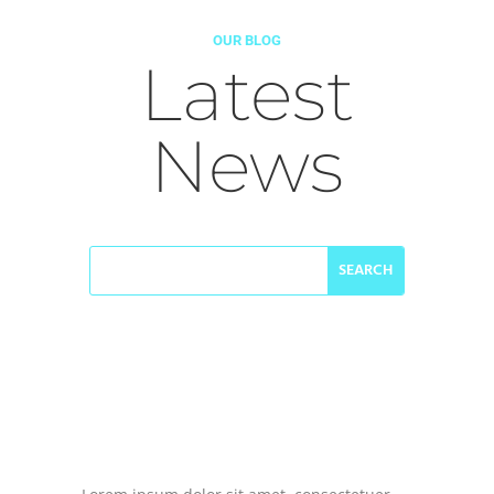
OUR BLOG
Latest
News
Morbi in sem quis dui placerat ornare.
by
DiviGear
|
Nov 21, 2018