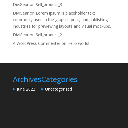
DiviGear
on
Sell_product_3
DiviGear
on
Lorem ipsum is placeholder text
commonly used in the graphic, print, and publishing
industries for previewing layouts and visual mockups.
DiviGear
on
Sell_product_2
A WordPress Commenter
on
Hello world!
Archives
Categories
June 2022
Uncategorized