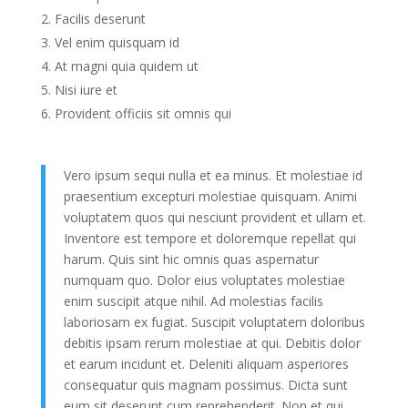
Facilis deserunt
Vel enim quisquam id
At magni quia quidem ut
Nisi iure et
Provident officiis sit omnis qui
Vero ipsum sequi nulla et ea minus. Et molestiae id
praesentium excepturi molestiae quisquam. Animi
voluptatem quos qui nesciunt provident et ullam et.
Inventore est tempore et doloremque repellat qui
harum. Quis sint hic omnis quas aspernatur
numquam quo. Dolor eius voluptates molestiae
enim suscipit atque nihil. Ad molestias facilis
laboriosam ex fugiat. Suscipit voluptatem doloribus
debitis ipsam rerum molestiae at qui. Debitis dolor
et earum incidunt et. Deleniti aliquam asperiores
consequatur quis magnam possimus. Dicta sunt
eum sit deserunt cum reprehenderit. Non et qui