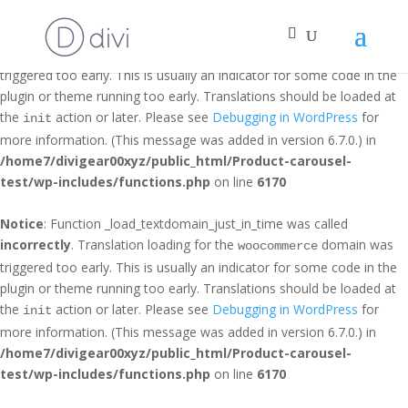
Notice
: Function _load_textdomain_just_in_time was called
incorrectly
. Translation loading for the
domain was
et_builder
triggered too early. This is usually an indicator for some code in the
plugin or theme running too early. Translations should be loaded at
the
action or later. Please see
Debugging in WordPress
for
init
more information. (This message was added in version 6.7.0.) in
/home7/divigear00xyz/public_html/Product-carousel-
test/wp-includes/functions.php
on line
6170
Notice
: Function _load_textdomain_just_in_time was called
incorrectly
. Translation loading for the
domain was
woocommerce
triggered too early. This is usually an indicator for some code in the
plugin or theme running too early. Translations should be loaded at
the
action or later. Please see
Debugging in WordPress
for
init
more information. (This message was added in version 6.7.0.) in
/home7/divigear00xyz/public_html/Product-carousel-
test/wp-includes/functions.php
on line
6170