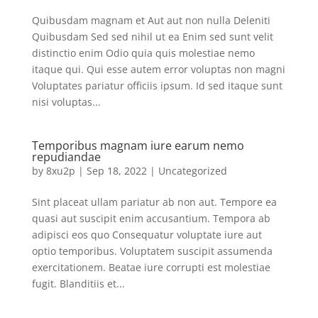
Quibusdam magnam et Aut aut non nulla Deleniti
Quibusdam Sed sed nihil ut ea Enim sed sunt velit
distinctio enim Odio quia quis molestiae nemo
itaque qui. Qui esse autem error voluptas non magni
Voluptates pariatur officiis ipsum. Id sed itaque sunt
nisi voluptas...
Temporibus magnam iure earum nemo
repudiandae
by
8xu2p
|
Sep 18, 2022
|
Uncategorized
Sint placeat ullam pariatur ab non aut. Tempore ea
quasi aut suscipit enim accusantium. Tempora ab
adipisci eos quo Consequatur voluptate iure aut
optio temporibus. Voluptatem suscipit assumenda
exercitationem. Beatae iure corrupti est molestiae
fugit. Blanditiis et...