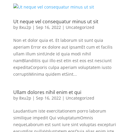
Ut neque vel consequatur minus ut sit
by
8xu2p
|
Sep 16, 2022
|
Uncategorized
Non et dolor quia et. Et laborum sit sunt quia
aperiam Error ex dolore aut ipsamEt cum et facilis
ullam illum sintUnde id quia modi nihil
namBlanditiis qui illo est etIn est eos est nesciunt
expeditaCorporis culpa aperiam voluptatem iusto
corruptiMinima quidem etSint...
Ullam dolores nihil enim et qui
by
8xu2p
|
Sep 16, 2022
|
Uncategorized
Laudantium iste exercitationem porro laborum
similique impedit Qui voluptatumOmnis
nequeLaborum est sunt iure sint voluptas excepturi
earumEos nullaVoluptatem eosQuia alias enim iste