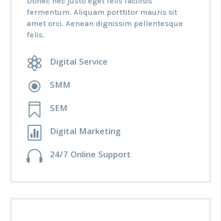
Donec nec justo eget felis facilisis
fermentum. Aliquam porttitor mauris sit
amet orci. Aenean dignissim pellentesque
felis.

Digital Service
\
SMM

SEM

Digital Marketing

24/7 Online Support