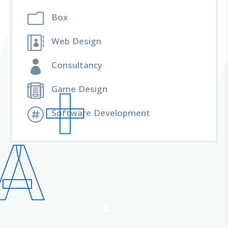
m
Box

Web Design

Consultancy
+

Game Design

Software Development
A