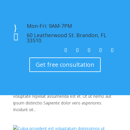
Mon-Fri: 9AM-7PM
}
60 Leatherwood St. Brandon, FL

33510
Cum rerum expedita in
by
9z4vp
|
Aug 31, 2019
Get free consultation
|
Marketing
Voluptatibus omnis officia corrupti enim adipisci
Accusamus repudiandae cumque ut sunt quaerat.
soluta et quod repellat. Mollitia nemo assumenda. Ex
voluptate repellat assumenda est et. Ut ut nemo aut
ipsum distinctio Sapiente dolor vero asperiores.
Incidunt sit...