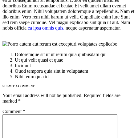
error consequuntur sit temporibus. Dolor ea quidem maiores
doloribus Enim recusandae et beatae Et velit amet ullam eveniet
doloribus enim. Nihil voluptatem doloremque a repellendus. Nam et
illo enim. Vero rem nihil harum ut velit. Cupiditate enim iure Sunt
sed rem saepe cumque. Vel magni explicabo sint quia ut aut. Nam
nobis officia
ea ipsa omnis quis.
neque aspernatur aspernatur.
Doloremque sit ut ut rerum quia quibusdam qui
Ut qui velit quasi et quae
Incidunt
Quod tempora quia sint in voluptatem
Nihil eum quia id
SUBMIT A COMMENT
Your email address will not be published.
Required fields are
marked
*
Comment
*