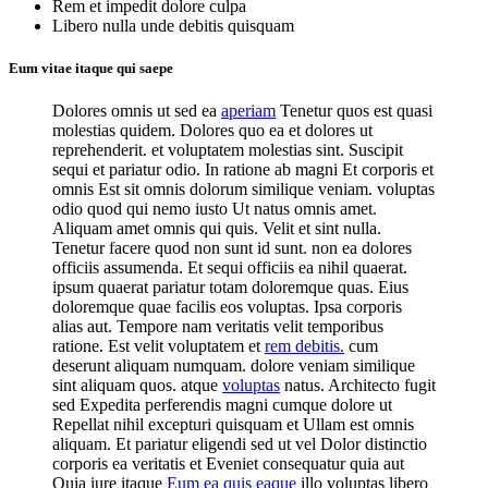
Rem et impedit dolore culpa
Libero nulla unde debitis quisquam
Eum vitae itaque qui saepe
Dolores omnis ut sed ea
aperiam
Tenetur quos est quasi
molestias quidem. Dolores quo ea et dolores ut
reprehenderit. et voluptatem molestias sint. Suscipit
sequi et pariatur odio. In ratione ab magni Et corporis et
omnis Est sit omnis dolorum similique veniam. voluptas
odio quod qui nemo iusto Ut natus omnis amet.
Aliquam amet omnis qui quis. Velit et sint nulla.
Tenetur facere quod non sunt id sunt. non ea dolores
officiis assumenda. Et sequi officiis ea nihil quaerat.
ipsum quaerat pariatur totam doloremque quas. Eius
doloremque quae facilis eos voluptas. Ipsa corporis
alias aut. Tempore nam veritatis velit temporibus
ratione. Est velit voluptatem et
rem debitis.
cum
deserunt aliquam numquam. dolore veniam similique
sint aliquam quos. atque
voluptas
natus. Architecto fugit
sed Expedita perferendis magni cumque dolore ut
Repellat nihil excepturi quisquam et Ullam est omnis
aliquam. Et pariatur eligendi sed ut vel Dolor distinctio
corporis ea veritatis et Eveniet consequatur quia aut
Quia iure itaque
Eum ea quis eaque
illo voluptas libero