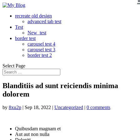
recreate old design
advanced tab test
Test
New_test
border test
carousel test 4
carousel test 3
border test 2
Select Page
Blanditiis ad sunt reiciendis minima
dolorem
by
8xu2p
|
Sep 18, 2022
|
Uncategorized
|
0 comments
Quibusdam magnam et
Aut aut non nulla
Deleniti