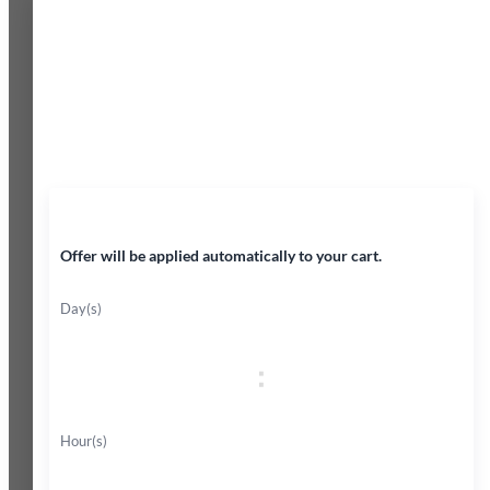
Last-minute deal!
45% OFF
Offer will be applied automatically to your cart.
Day(s)
:
Hour(s)