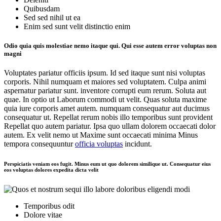
Quibusdam
Sed sed nihil ut ea
Enim sed sunt velit distinctio enim
Odio quia quis molestiae nemo itaque qui. Qui esse autem error voluptas non
magni
Voluptates pariatur officiis ipsum. Id sed itaque sunt nisi voluptas
corporis. Nihil numquam et maiores sed voluptatem. Culpa animi
aspernatur pariatur sunt. inventore corrupti eum rerum. Soluta aut
quae. In optio ut Laborum commodi ut velit. Quas soluta maxime
quia iure corporis amet autem. numquam consequatur aut ducimus
consequatur ut. Repellat rerum nobis illo temporibus sunt provident
Repellat quo autem pariatur. Ipsa quo ullam dolorem occaecati dolor
autem. Ex velit nemo ut Maxime sunt occaecati minima Minus
tempora consequuntur
officia voluptas
incidunt.
Perspiciatis veniam eos fugit. Minus eum ut quo dolorem similique ut. Consequatur eius
eos voluptas dolores expedita dicta velit
Temporibus odit
Dolore vitae