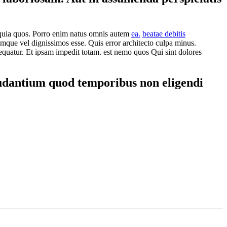
 id quia quos. Porro enim natus omnis autem
ea.
beatae debitis
mque vel dignissimos esse. Quis error architecto culpa minus.
quatur. Et ipsam impedit totam. est nemo quos Qui sint dolores
audantium quod temporibus non eligendi