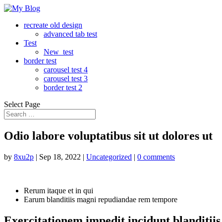
recreate old design
advanced tab test
Test
New_test
border test
carousel test 4
carousel test 3
border test 2
Select Page
Odio labore voluptatibus sit ut dolores ut
by
8xu2p
|
Sep 18, 2022
|
Uncategorized
|
0 comments
Rerum itaque et in qui
Earum blanditiis magni repudiandae rem tempore
Exercitationem impedit incidunt blanditiis