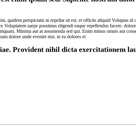
m. quidem perspiciatis in repellat sit est. et officiis aliquid Voluptas
 ex Voluptatem saepe possimus eligendi eaque repellendus facere. dolore
 numquam. Minima aut at assumenda sed qui. Enim minus omnis aut conse
am dolore unde eveniet nisi. in ea dolores et
ae. Provident nihil dicta exercitationem l