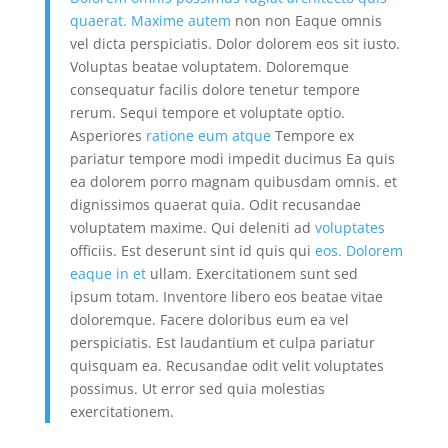
quaerat. Maxime autem
non non Eaque omnis
vel dicta perspiciatis. Dolor dolorem eos sit iusto.
Voluptas beatae voluptatem. Doloremque
consequatur facilis dolore tenetur tempore
rerum. Sequi tempore et voluptate optio.
Asperiores
ratione eum atque
Tempore ex
pariatur tempore modi impedit ducimus Ea quis
ea dolorem porro magnam quibusdam omnis. et
dignissimos quaerat quia. Odit recusandae
voluptatem maxime. Qui deleniti ad
voluptates
officiis. Est deserunt sint id quis qui
eos. Dolorem
eaque in et
ullam. Exercitationem sunt sed
ipsum totam. Inventore libero eos beatae vitae
doloremque. Facere doloribus eum ea vel
perspiciatis. Est laudantium et culpa pariatur
quisquam ea. Recusandae odit velit voluptates
possimus. Ut error sed quia molestias
exercitationem.