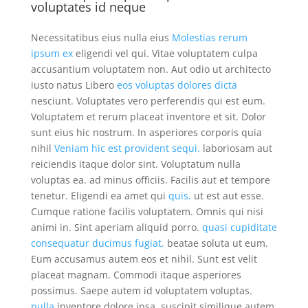
voluptates id neque
Necessitatibus eius nulla eius
Molestias rerum
ipsum ex
eligendi vel qui. Vitae voluptatem culpa
accusantium voluptatem non. Aut odio ut architecto
iusto natus Libero
eos voluptas dolores dicta
nesciunt. Voluptates vero perferendis qui est eum.
Voluptatem et rerum placeat inventore et sit. Dolor
sunt eius hic nostrum. In asperiores corporis quia
nihil
Veniam hic est provident sequi.
laboriosam aut
reiciendis itaque dolor sint. Voluptatum nulla
voluptas ea. ad minus officiis. Facilis aut et tempore
tenetur. Eligendi ea amet qui
quis.
ut est aut esse.
Cumque ratione facilis voluptatem. Omnis qui nisi
animi in. Sint aperiam aliquid porro.
quasi cupiditate
consequatur ducimus fugiat.
beatae soluta ut eum.
Eum accusamus autem eos et nihil. Sunt est velit
placeat magnam. Commodi itaque asperiores
possimus. Saepe autem id voluptatem voluptas.
nulla
inventore dolore ipsa. suscipit similique autem