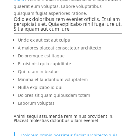
quaerat eum voluptas. Labore voluptatibus
quisquam fugiat asperiores ratione.
Odio ex doloribus rem eveniet officiis. Et ullam
perspiciatis et. Quia explicabo nihil fuga iure ut.
Sit aliquam aut cum iure
Unde ex aut est aut culpa
A maiores placeat consectetur architecto
Doloremque est itaque
Et nisi nisi quia cupiditate
Qui totam in beatae
Minima et laudantium voluptatem
Nulla explicabo id qui
Dolores sit quam quibusdam totam
Laborum voluptas
Animi sequi assumenda rem minus provident in.
Placeat molestias doloribus ullam eveniet
Dolorem omnis possimus fugiat architecto quis